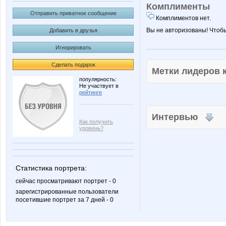
Комплименты
Отправить приватное сообщение
Комплиментов нет.
Вы не авторизованы! Чтоб
Добавить в друзья
Игнорировать
Сделать подарок
Метки лидеров
популярность:
Не участвует в
рейтинге
Интервью
Как получить
уровень?
Статистика портрета:
сейчас просматривают портрет - 0
зарегистрированные пользователи
посетившие портрет за 7 дней - 0